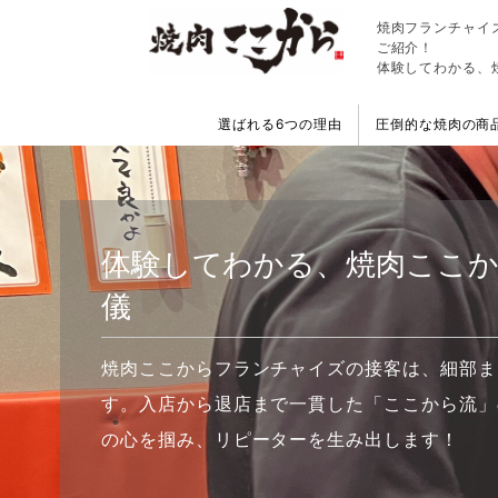
焼肉フランチャイ
ご紹介！
体験してわかる、
選ばれる6つの理由
圧倒的な焼肉の商
体験してわかる、焼肉ここ
儀
焼肉ここからフランチャイズの接客は、細部ま
す。入店から退店まで一貫した「ここから流」
の心を掴み、リピーターを生み出します！