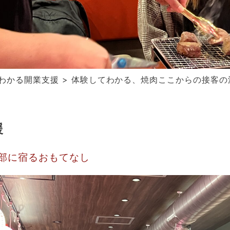
わかる開業支援
> 体験してわかる、焼肉ここからの接客の
援
部に宿るおもてなし