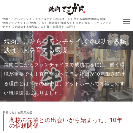
焼肉ここからフランチャイズで成功する秘訣は、人を育てる環境焼肉屋を開業
焼肉フランチャイズ 焼肉ここから 焼肉屋の開業ならお任せの焼肉ここからフラン
チャイズで成功する秘訣は、人を育てる環境をご紹介！
焼肉ここからフランチャイズで成功する秘
訣は、人を育てる環境
焼肉ここからフランチャイズで成功するには、働く環
境が重要です！直営店のベテラン社員が10年働き続け
る理由とは？その秘密は、アットホームで相談しやす
い職場環境にありました。
動画でわかる開業支援
高校の先輩との出会いから始まった、10年
の信頼関係