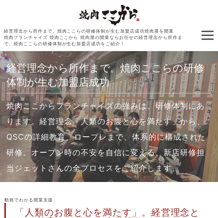
経営理念から所作まで。焼肉ここらの研修体制が生む加盟店成功焼肉屋を開業
焼肉フランチャイズ 焼肉ここから 焼肉屋の開業ならお任せの経営理念から所作ま
で。焼肉ここらの研修体制が生む加盟店成功をご紹介！
経営理念から所作まで。焼肉ここらの研修
体制が生む加盟店成功
焼肉ここからフランチャイズの強みは、研修体制にあ
ります。経営理念「人類のお腹と心を満たす」から、
QSCの詳細教育、ロープレまで、体系的に構成された
研修。オープン時の不安を自信に変える、新店研修担
当ジェットさんの全プロセスをご紹介します。
動画でわかる開業支援
「人類のお腹と心を満たす」。経営理念と