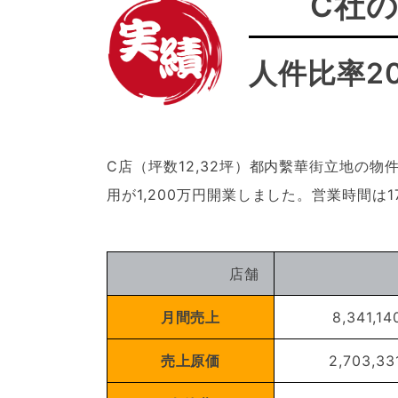
C社
人件比率2
C店（坪数12,32坪）都内繫華街立地の
用が1,200万円開業しました。営業時間は
店舗
月間売上
8,341,14
売上原価
2,703,33