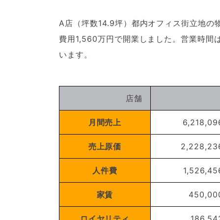
A店（坪数14.9坪）都内オフィス街立地
費用1,560万円で開業しました。営業時間
います。
店舗
月間売上
6,218,09
売上原価
2,228,23
人件費
1,526,45
家賃
450,00
ロイヤリティ
186,54