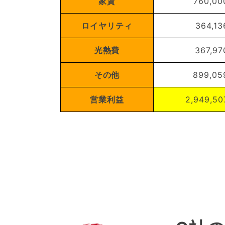
家賃
760,00
ロイヤリティ
364,13
光熱費
367,97
その他
899,05
営業利益
2,949,50