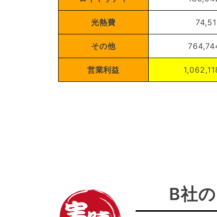
光熱費
74,51
その他
764,74
営業利益
1,062,11
B社