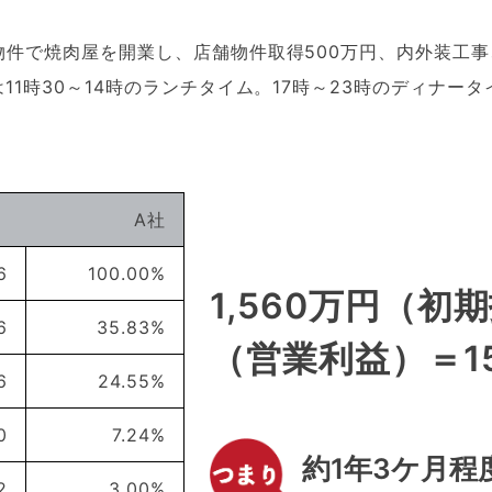
の物件で焼肉屋を開業し、店舗物件取得500万円、内外装工
は11時30～14時のランチタイム。17時～23時のディナー
A社
6
100.00%
1,560万円（初期
6
35.83%
（営業利益）＝15
6
24.55%
0
7.24%
約1年3ケ月
2
3.00%