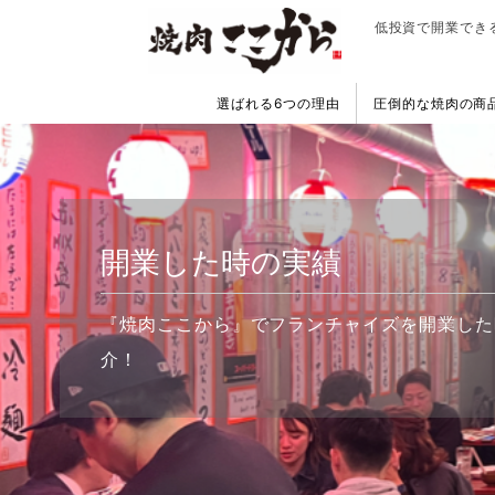
低投資で開業でき
選ばれる6つの理由
圧倒的な焼肉の商
開業した時の実績
『焼肉ここから』でフランチャイズを開業した
介！