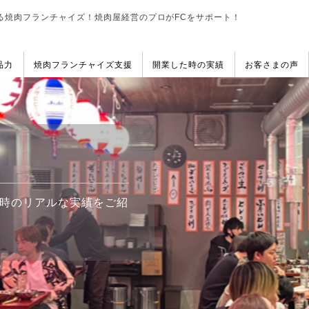
る焼肉フランチャイズ！
焼肉屋経営のプロがFCをサポート！
品力
焼肉フランチャイズ支援
開業した時の実績
お客さまの声
時のリアルな実績をご紹